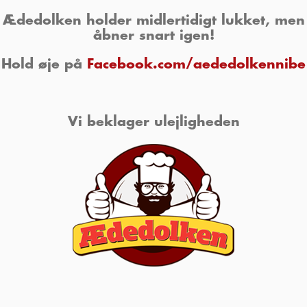
Ædedolken holder midlertidigt lukket, men
åbner snart igen!
Hold øje på
Facebook.com/aededolkennibe
Vi beklager ulejligheden