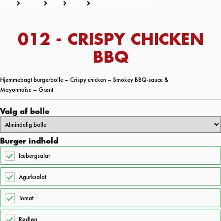
Forside
Produkter
Aften
Burgere
012 - CRISPY CHICKEN BBQ
012 - CRISPY CHICKEN
BBQ
Hjemmebagt burgerbolle – Crispy chicken – Smokey BBQ-sauce &
Mayonnaise – Grønt
Valg af bolle
Burger indhold
Icebergsalat
Agurksalat
Tomat
Rødløg