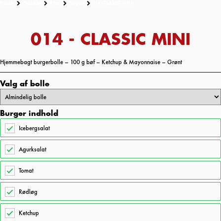
Forside
Produkter
Aften
Burgere
014 - CLASSIC MINI
014 - CLASSIC MINI
Hjemmebagt burgerbolle – 100 g bøf – Ketchup & Mayonnaise – Grønt
Valg af bolle
Burger indhold
Icebergsalat
Agurksalat
Tomat
Rødløg
Ketchup