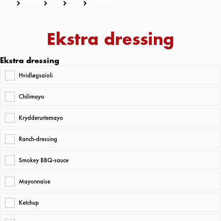
Forside
Produkter
Aften
Ekstra
Ekstra dressing
Ekstra dressing
Ekstra dressing
Hvidløgsaioli
Chilimayo
Krydderurtemayo
Ranch-dressing
Smokey BBQ-sauce
Mayonnaise
Ketchup