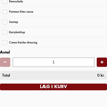
Remoulade
Pommes frites sauce
Sennep
Karryketchup
Creme fraiche-dressing
Antal
Total
0
kr.
LÆG I KURV