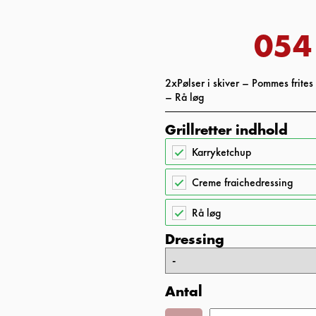
054
2xPølser i skiver – Pommes frite
– Rå løg
Grillretter indhold
Karryketchup
Creme fraichedressing
Rå løg
Dressing
Antal